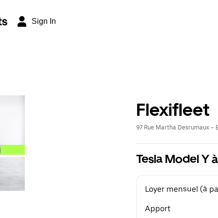
ts
Sign In
Flexifleet
97 Rue Martha Desrumaux – E
Tesla Model Y à
Loyer mensuel (à par
Apport