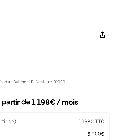
coparc Batiment D, Nanterre, 92000
 partir de 1 198€ / mois
tir de)
1 198€ TTC
5 000€