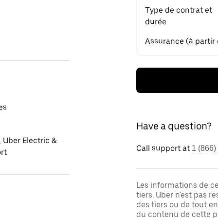
Type de contrat et
durée
Assurance (à partir
es
Have a question?
 Uber Electric &
Call support at
1 (866)
rt
Les informations de c
tiers. Uber n'est pas 
des tiers ou de tout e
du contenu de cette pa