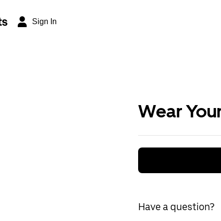
ts
Sign In
Wear Your
Have a question?