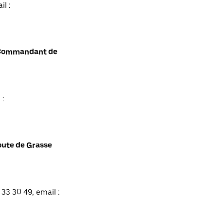
l :
t Commandant de
 :
oute de Grasse
33 30 49, email :