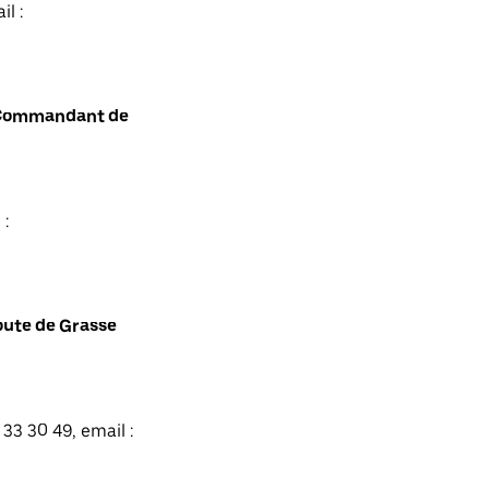
l :
t Commandant de
 :
oute de Grasse
33 30 49, email :