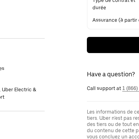
Type de contrat et
durée
Assurance (à partir
es
Have a question?
Call support at
1 (866)
 Uber Electric &
rt
Les informations de c
tiers. Uber n'est pas 
des tiers ou de tout e
du contenu de cette pa
vous concluez un acco