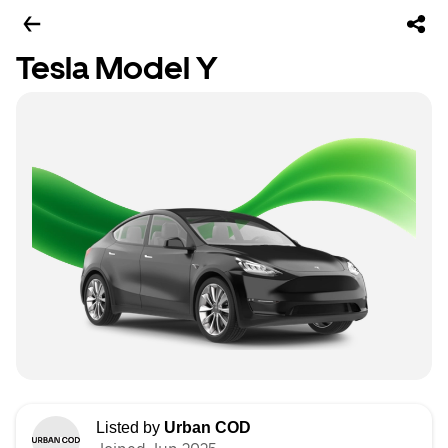
Tesla Model Y
Listed by
Urban COD