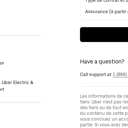
Type de contrat et 
Assurance (à partir
Have a question?
es
Call support at
1 (866)
 Uber Electric &
rt
Les informations de c
tiers. Uber n'est pas 
des tiers ou de tout e
du contenu de cette pa
vous concluez un acco
partie. Si vous avez d