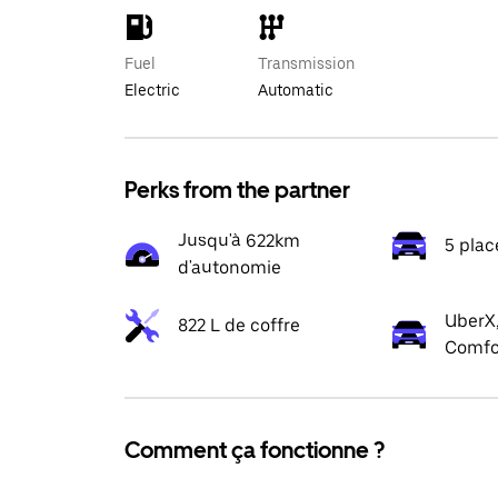
Fuel
Transmission
Electric
Automatic
Perks from the partner
Jusqu'à 622km
5 plac
d'autonomie
UberX,
822 L de coffre
Comfo
Comment ça fonctionne ?