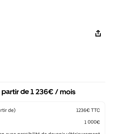
 partir de 1 236€ / mois
tir de)
1236€ TTC
1 000€