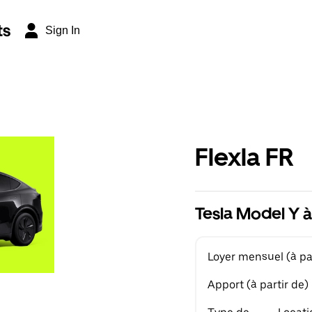
ts
Sign In
Flexla FR
Tesla Model Y à
Loyer mensuel (à par
Apport (à partir de)