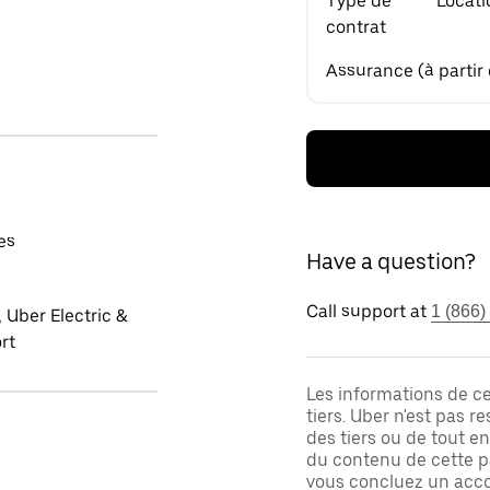
Type de
Locati
contrat
Assurance (à partir
es
Have a question?
Call support at
1 (866)
 Uber Electric &
rt
Les informations de c
tiers. Uber n'est pas 
des tiers ou de tout e
du contenu de cette pa
vous concluez un acco