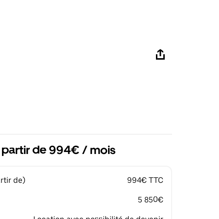
 partir de 994€ / mois
tir de)
994€ TTC
5 850€