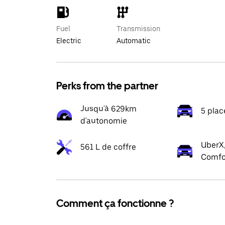
Fuel
Transmission
Electric
Automatic
Perks from the partner
Jusqu'à 629km
5 plac
d'autonomie
UberX,
561 L de coffre
Comfo
Comment ça fonctionne ?