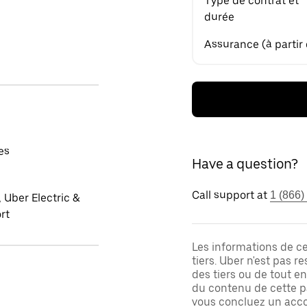
Type de contrat et
durée
Assurance (à partir
es
Have a question?
Call support at
1 (866)
 Uber Electric &
rt
Les informations de c
tiers. Uber n'est pas 
des tiers ou de tout e
du contenu de cette pa
vous concluez un acco