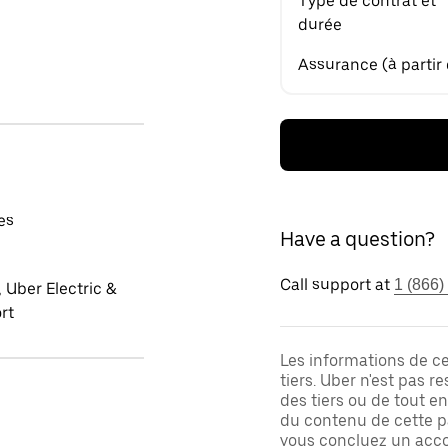
Type de contrat et
durée
Assurance (à partir
es
Have a question?
Call support at
1 (866)
 Uber Electric &
rt
Les informations de c
tiers. Uber n'est pas 
des tiers ou de tout e
du contenu de cette pa
vous concluez un acco