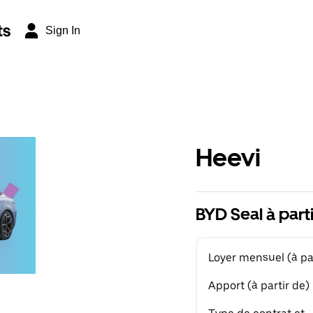
ts
Sign In
Heevi
BYD Seal à part
Loyer mensuel (à par
Apport (à partir de)