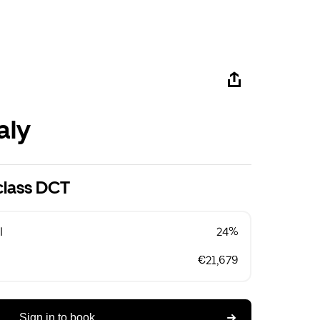
aly
class DCT
l
24%
€21,679
Sign in to book