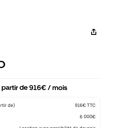
D
 partir de 916€ / mois
tir de)
916€ TTC
6 000€