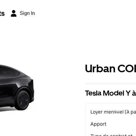
ts
Sign In
Urban CO
Tesla Model Y à
Loyer mensuel (à par
Apport