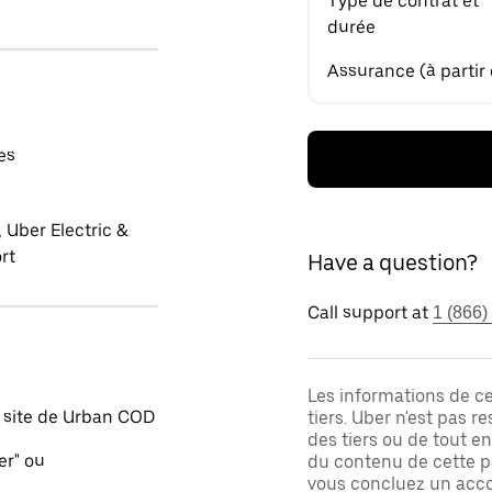
Type de contrat et
durée
Assurance (à partir
es
 Uber Electric &
rt
Have a question?
Call support at
1 (866)
Les informations de c
 site de Urban COD
tiers. Uber n'est pas 
des tiers ou de tout e
er" ou
du contenu de cette pa
vous concluez un acco