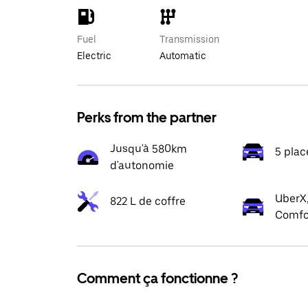
Fuel
Transmission
Electric
Automatic
Perks from the partner
Jusqu'à 580km
5 plac
d'autonomie
UberX,
822 L de coffre
Comfo
Comment ça fonctionne ?