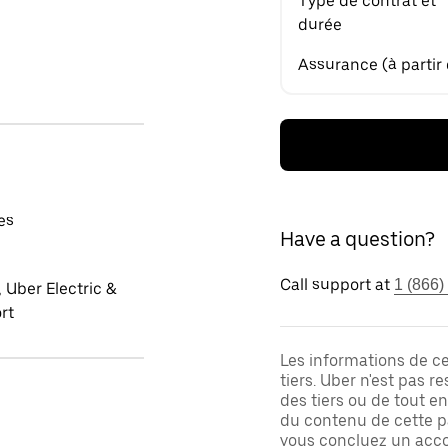
Type de contrat et
durée
Assurance (à partir
es
Have a question?
Call support at
1 (866)
 Uber Electric &
rt
Les informations de c
tiers. Uber n'est pas 
des tiers ou de tout e
du contenu de cette pa
vous concluez un acco