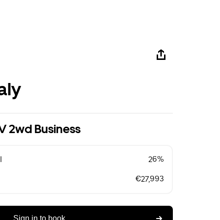
aly
V 2wd Business
l
26%
€27,993
Sign in to book