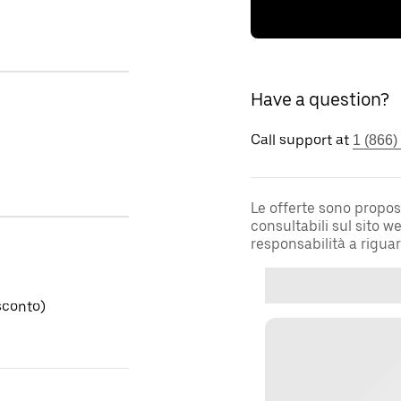
Have a question?
Call support at
1 (866)
Le offerte sono propos
consultabili sul sito 
responsabilità a rigua
sconto)