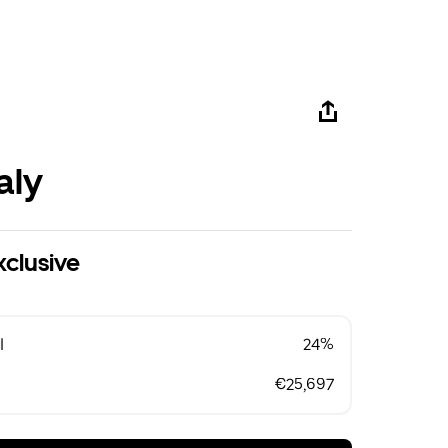
aly
xclusive
l
24%
€25,697