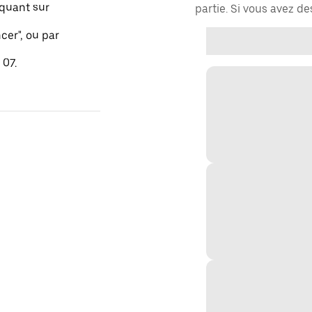
quant sur
partie. Si vous avez d
er", ou par
 07.