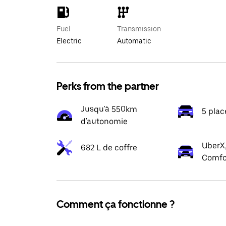
Fuel
Transmission
Electric
Automatic
Perks from the partner
Jusqu'à 550km
5 plac
d'autonomie
UberX,
682 L de coffre
Comfo
Comment ça fonctionne ?