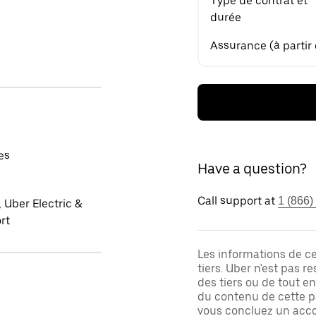
Type de contrat et
durée
Assurance (à partir
es
Have a question?
Call support at
1 (866)
 Uber Electric &
rt
Les informations de c
tiers. Uber n'est pas 
des tiers ou de tout e
du contenu de cette pa
vous concluez un acco