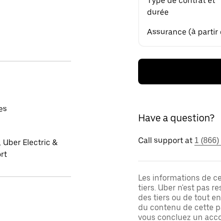
Type de contrat et
durée
Assurance (à partir
es
Have a question?
Call support at
1 (866)
 Uber Electric &
rt
Les informations de c
tiers. Uber n'est pas 
des tiers ou de tout e
du contenu de cette pa
vous concluez un acco