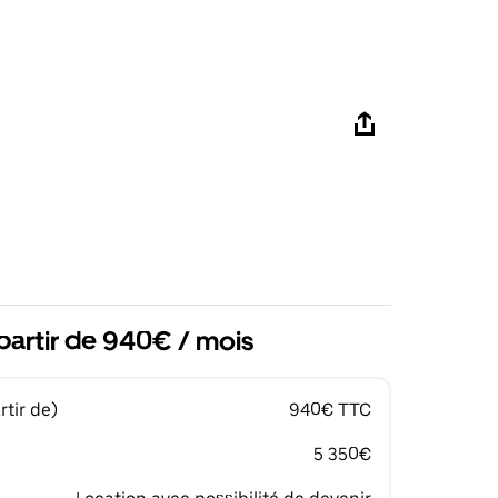
partir de 940€ / mois
tir de)
940€ TTC
5 350€