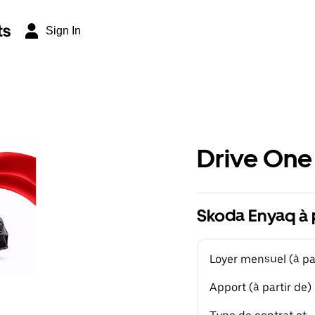
ts
Sign In
Drive One
Skoda Enyaq à 
Loyer mensuel (à par
Apport (à partir de)