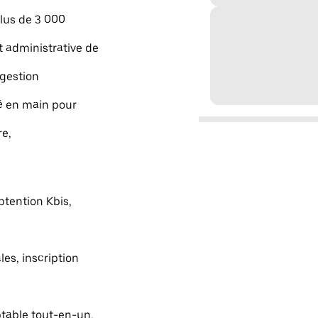
lus de 3 000
 administrative de
 gestion
lé en main pour
re,
btention Kbis,
les, inscription
table tout-en-un,