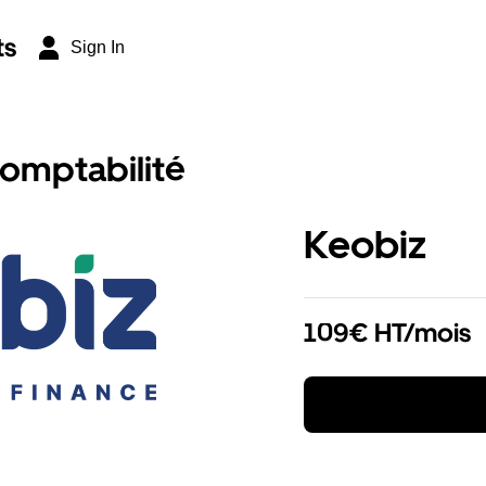
ts
Sign In
comptabilité
Keobiz
109€ HT/mois