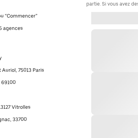
partie. Si vous avez d
" ou “Commencer”
 5 agences
y
 Auriol, 75013 Paris
, 69100
13127 Vitrolles
gnac, 33700