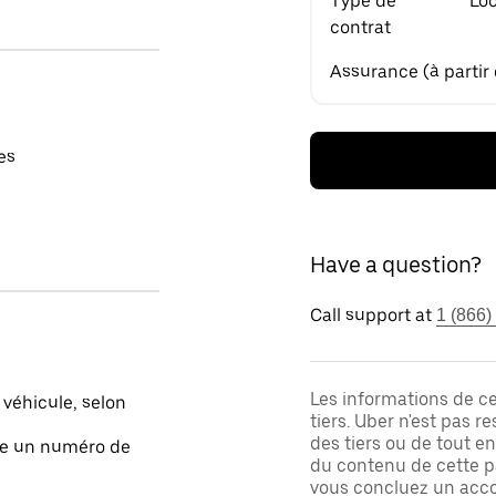
Type de
Loc
contrat
Assurance (à partir
es
Have a question?
Call support at
1 (866)
Les informations de c
 véhicule, selon
tiers. Uber n'est pas 
des tiers ou de tout e
ite un numéro de
du contenu de cette pa
vous concluez un acco