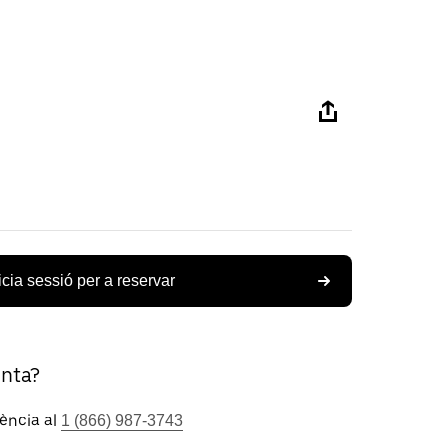
icia sessió per a reservar
unta?
tència al
1 (866) 987-3743