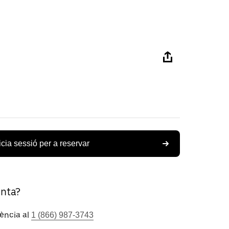
icia sessió per a reservar
unta?
tència al
1 (866) 987-3743