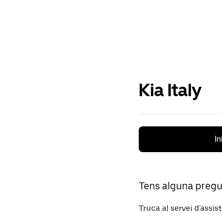
Kia Italy
In
Tens alguna preg
Truca al servei d'assis