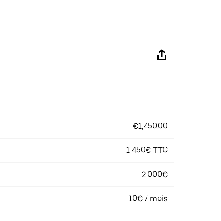
€1,450.00
1 450€ TTC
2 000€
10€ / mois