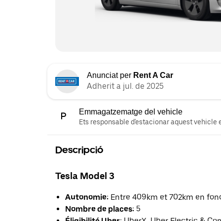
Anunciat per
Rent A Car
Adherit a jul. de 2025
Emmagatzematge del vehicle
Ets responsable d'estacionar aquest vehicle e
Descripció
Tesla Model 3
Autonomie:
Entre 409km et 702km en fonct
Nombre de places:
5
Éligibilité Uber:
UberX, Uber Electric & Co