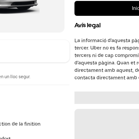
Ini
Avís legal
La informació d'aquesta pà
tercer. Uber no es fa respo
tercers ni de cap compromís
d'aquesta pàgina. Quan et r
directament amb aquest, del
n un lloc segur.
contacta directament amb e
ion de la finition
mfort