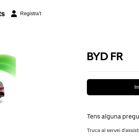
ts
Registra't
BYD FR
In
Tens alguna preg
Truca al servei d'assis