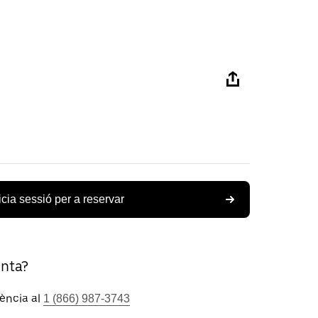
icia sessió per a reservar
unta?
tència al
1 (866) 987-3743