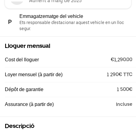
Adherit a maig de 2025
Emmagatzematge del vehicle
Ets responsable d'estacionar aquest vehicle en un lloc
segur.
Lloguer mensual
€1,290.00
Cost del lloguer
1 290€ TTC
Loyer mensuel (à partir de)
1 500€
Dépôt de garantie
Incluse
Assurance (à partir de)
Descripció