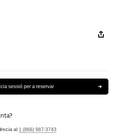
icia sessió per a reservar
unta?
tència al
1 (866) 987-3743