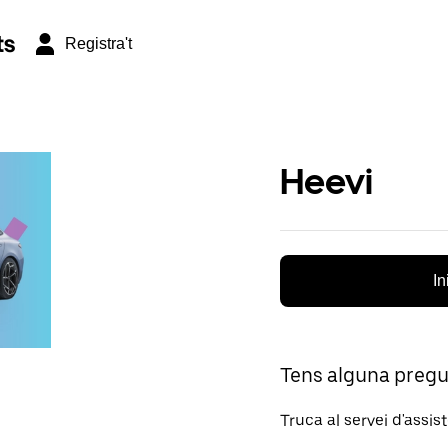
ts
Registra't
Heevi
In
Tens alguna preg
Truca al servei d'assis