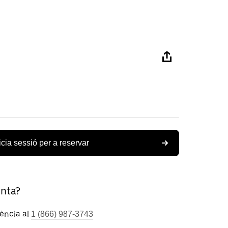
icia sessió per a reservar
unta?
tència al
1 (866) 987-3743