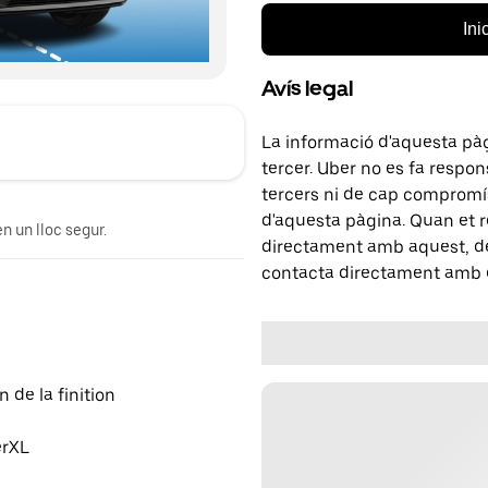
Ini
Avís legal
La informació d'aquesta pà
tercer. Uber no es fa respo
tercers ni de cap compromís
d'aquesta pàgina. Quan et r
n un lloc segur.
directament amb aquest, del
contacta directament amb e
 de la finition
erXL