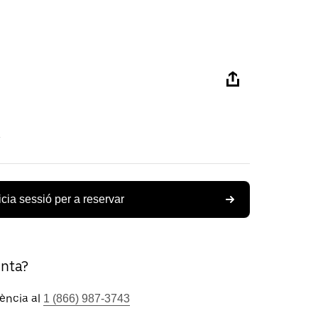
icia sessió per a reservar
unta?
tència al
1 (866) 987-3743