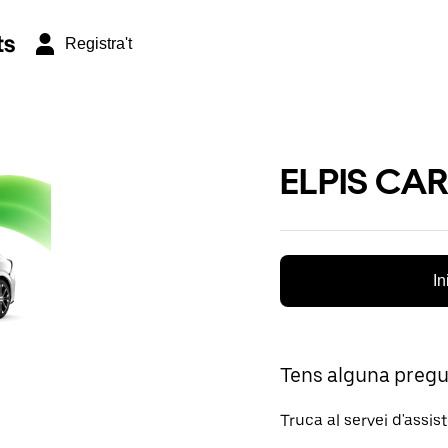
ts
Registra't
ELPIS CAR
In
Tens alguna preg
Truca al servei d'assis