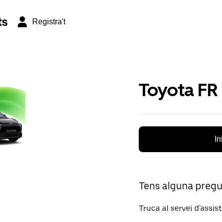
ts
Registra't
Toyota FR
In
Tens alguna preg
Truca al servei d'assis