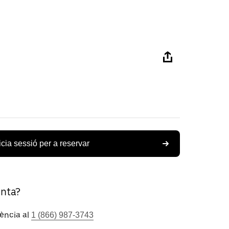
icia sessió per a reservar
unta?
tència al
1 (866) 987-3743