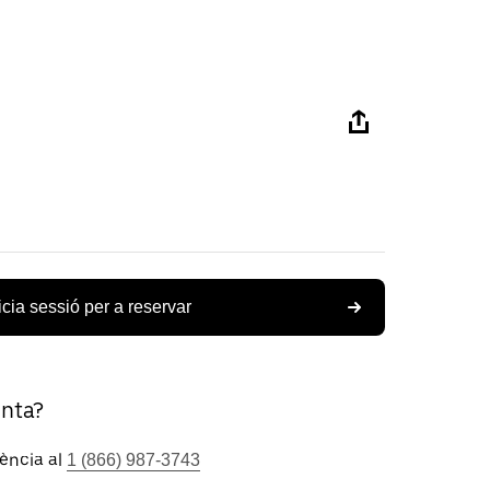
icia sessió per a reservar
unta?
tència al
1 (866) 987-3743