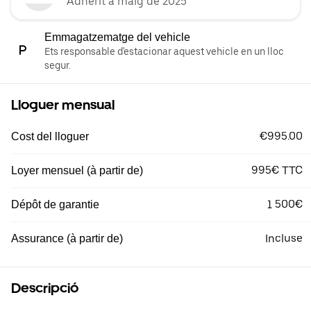
Adherit a maig de 2025
Emmagatzematge del vehicle
Ets responsable d'estacionar aquest vehicle en un lloc
segur.
Lloguer mensual
€995.00
Cost del lloguer
995€ TTC
Loyer mensuel (à partir de)
1 500€
Dépôt de garantie
Incluse
Assurance (à partir de)
Descripció