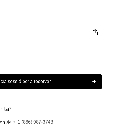
icia sessió per a reservar
unta?
tència al
1 (866) 987-3743