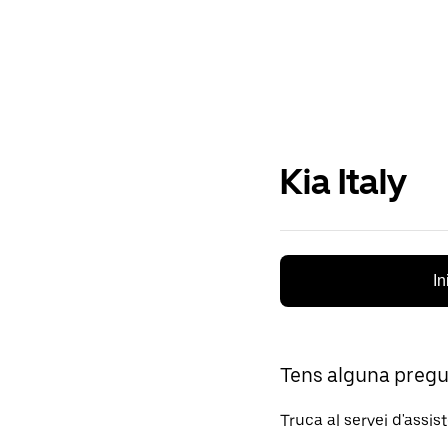
Kia Italy
In
Tens alguna preg
Truca al servei d'assis