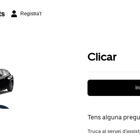
ts
Registra't
Clicar
In
Tens alguna preg
Truca al servei d'assis