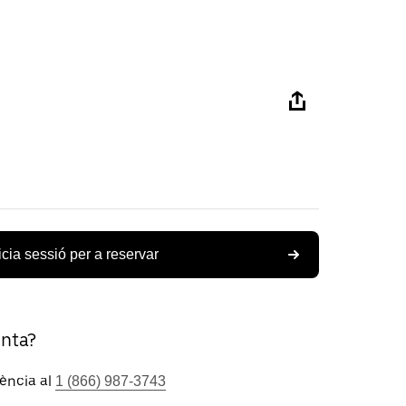
icia sessió per a reservar
unta?
tència al
1 (866) 987-3743