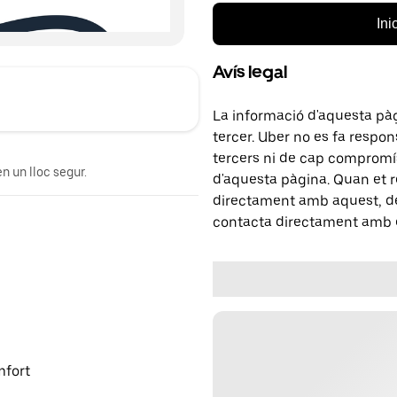
Ini
Avís legal
La informació d'aquesta pà
tercer. Uber no es fa respo
tercers ni de cap compromís
n un lloc segur.
d'aquesta pàgina. Quan et r
directament amb aquest, del
contacta directament amb e
mfort