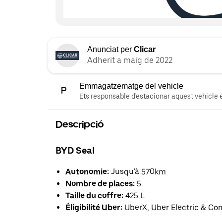
Anunciat per
Clicar
Adherit a maig de 2022
Emmagatzematge del vehicle
Ets responsable d'estacionar aquest vehicle e
Descripció
BYD Seal
Autonomie:
Jusqu'à 570km
Nombre de places:
5
Taille du coffre:
425 L
Éligibilité Uber:
UberX, Uber Electric & Co