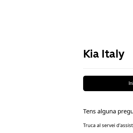
Kia Italy
In
Tens alguna preg
Truca al servei d'assis