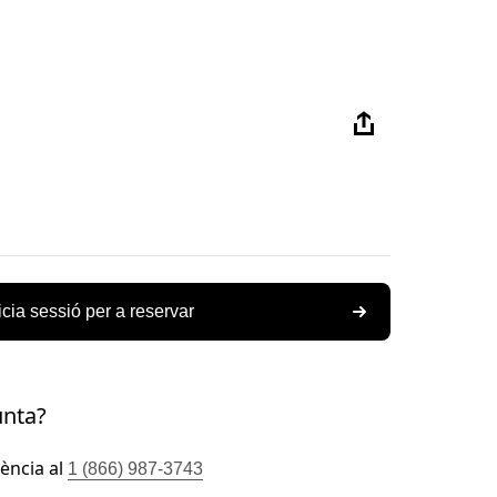
icia sessió per a reservar
unta?
tència al
1 (866) 987-3743