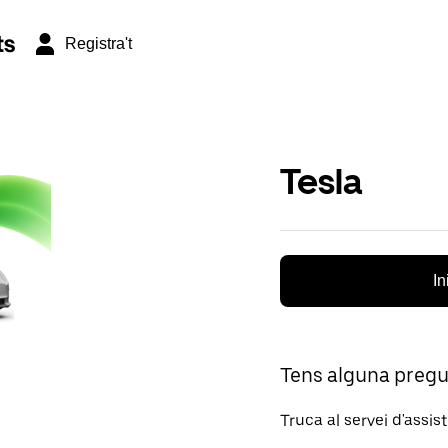
ts
Registra't
Tesla
In
Tens alguna preg
Truca al servei d'assis