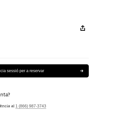
icia sessió per a reservar
unta?
tència al
1 (866) 987-3743