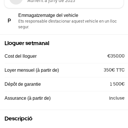
Adherit a juny de 2025
Emmagatzematge del vehicle
Ets responsable d'estacionar aquest vehicle en un lloc
segur.
Lloguer setmanal
€350.00
Cost del lloguer
350€ TTC
Loyer mensuel (à partir de)
1 500€
Dépôt de garantie
Incluse
Assurance (à partir de)
Descripció