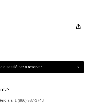
icia sessió per a reservar
unta?
tència al
1 (866) 987-3743