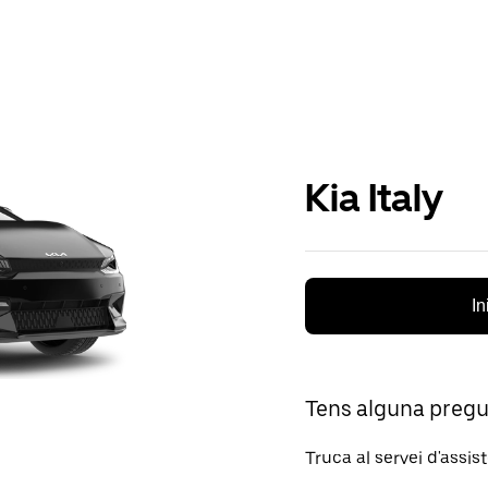
Kia Italy
In
Tens alguna preg
Truca al servei d'assis