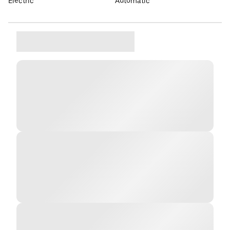
Elèctric
Automàtic