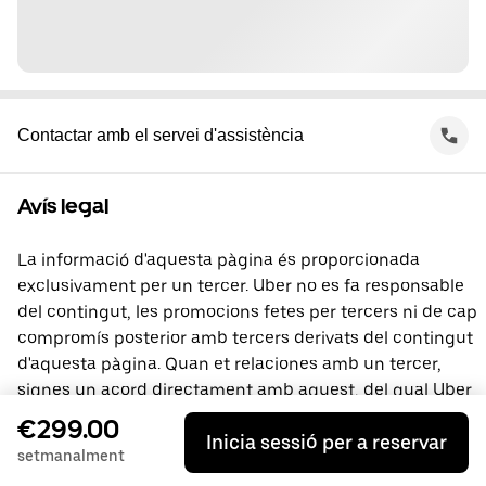
Contactar amb el servei d'assistència
Avís legal
La informació d'aquesta pàgina és proporcionada
exclusivament per un tercer. Uber no es fa responsable
del contingut, les promocions fetes per tercers ni de cap
compromís posterior amb tercers derivats del contingut
d'aquesta pàgina. Quan et relaciones amb un tercer,
signes un acord directament amb aquest, del qual Uber
no és part. Si tens preguntes, contacta directament amb
€299.00
Inicia sessió per a reservar
el tercer.
setmanalment