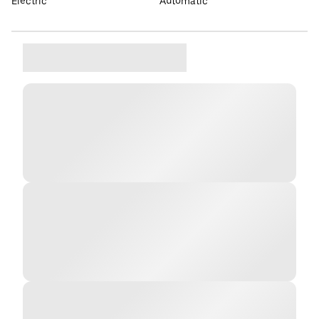
Elèctric
Automàtic