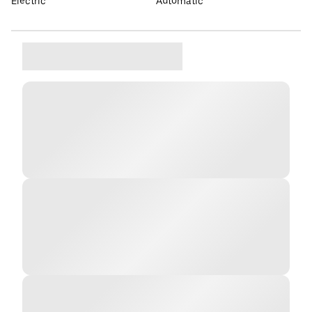
Elèctric
Automàtic