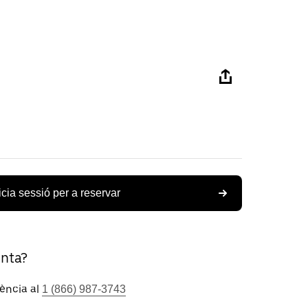
icia sessió per a reservar
unta?
tència al
1 (866) 987-3743