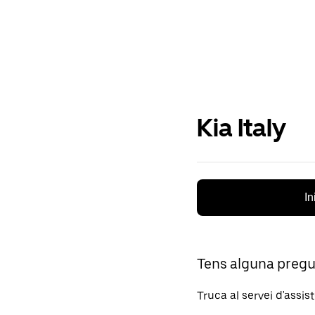
Kia Italy
In
Tens alguna preg
Truca al servei d'assis