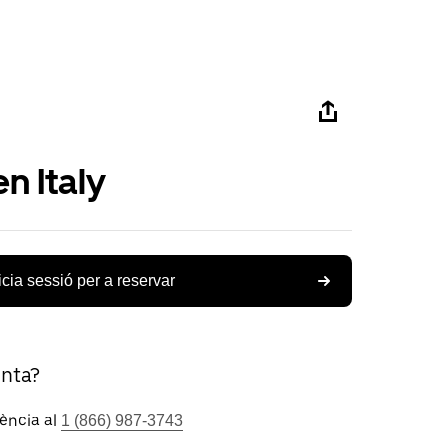
n Italy
icia sessió per a reservar
unta?
tència al
1 (866) 987-3743