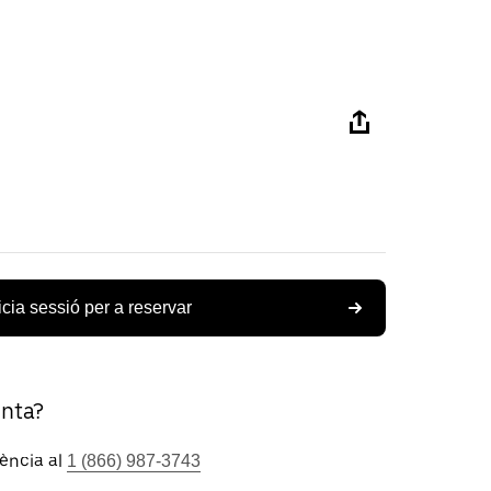
icia sessió per a reservar
unta?
tència al
1 (866) 987-3743