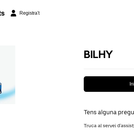
ts
Registra't
BILHY
In
Tens alguna preg
Truca al servei d'assis