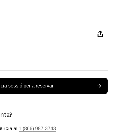
icia sessió per a reservar
unta?
tència al
1 (866) 987-3743