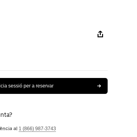
icia sessió per a reservar
unta?
tència al
1 (866) 987-3743