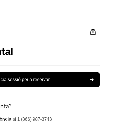
tal
icia sessió per a reservar
unta?
tència al
1 (866) 987-3743