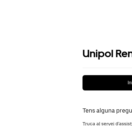
Unipol Ren
In
Tens alguna preg
Truca al servei d'assis