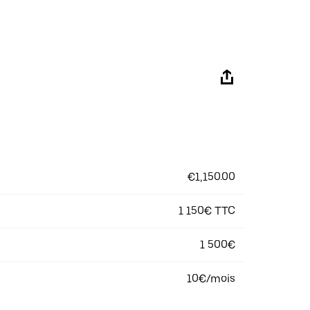
€1,150.00
1 150€ TTC
1 500€
10€/mois