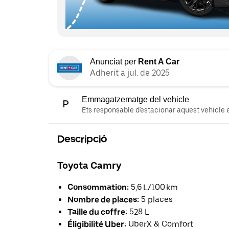
Anunciat per
Rent A Car
Adherit a jul. de 2025
Emmagatzematge del vehicle
Ets responsable d'estacionar aquest vehicle e
Descripció
Toyota Camry
Consommation:
5,6 L/100 km
Nombre de places:
5 places
Taille du coffre:
528 L
Éligibilité Uber:
UberX & Comfort